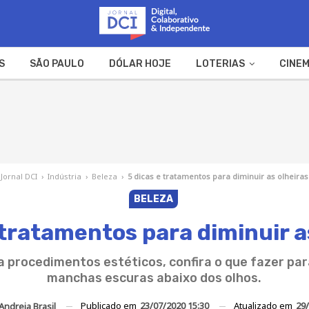
S
SÃO PAULO
DÓLAR HOJE
LOTERIAS
CINEM
A FAZENDA
WEB STORIES
Jornal DCI
›
Indústria
›
Beleza
›
5 dicas e tratamentos para diminuir as olheiras
BELEZA
 tratamentos para diminuir a
a procedimentos estéticos, confira o que fazer par
manchas escuras abaixo dos olhos.
Publicado em
23/07/2020 15:30
Atualizado em
29/
Andreia Brasil