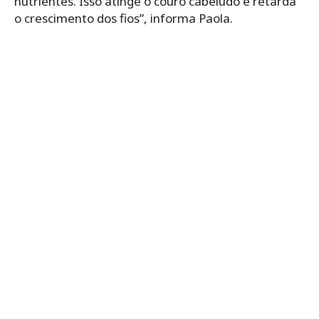
nutrientes. Isso atinge o couro cabeludo e retarda
o crescimento dos fios”, informa Paola.