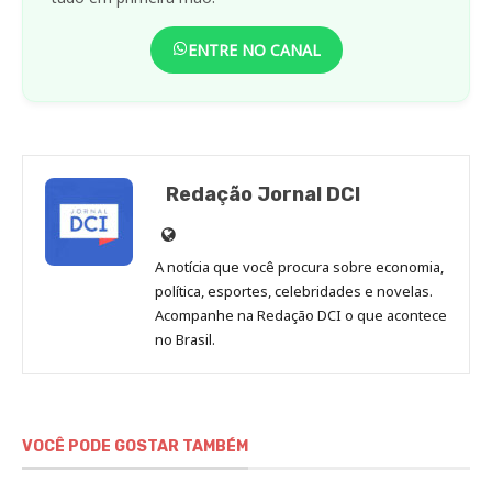
ENTRE NO CANAL
Redação Jornal DCI
Site
de
A notícia que você procura sobre economia,
Redação
política, esportes, celebridades e novelas.
Jornal
Acompanhe na Redação DCI o que acontece
no Brasil.
DCI
VOCÊ PODE GOSTAR TAMBÉM