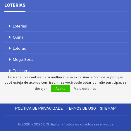
LOTERIAS
Loterias
Quina
Lotofácil
Mega-Sena
Tele sena
Este site usa cookies para melhorar sua experiência. Vamos supor que
você esteja de acordo com isso, mas você pode optar por não participar, se
desejar.
Aceito
Mais detalhes
SOBRE NÓS
AUTORES
FALE COM O JORNAL DCI
POLÍTICA DE PRIVACIDADE
TERMOS DE USO
SITEMAP
© 2020 - 2026 DCI Digital - Todos os direitos reservados