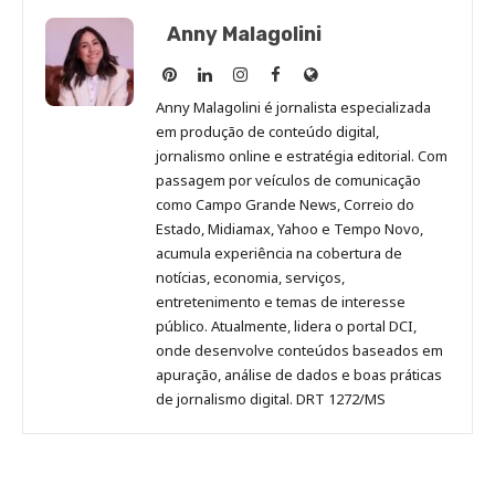
Anny Malagolini
Anny
Anny
Anny
Anny
Site
Malagolini
Malagolini
Malagolini
Malagolini
de
Anny Malagolini é jornalista especializada
no
no
no
no
Anny
em produção de conteúdo digital,
Pinterest
LinkedIn
Instagram
Facebook
Malagolini
jornalismo online e estratégia editorial. Com
passagem por veículos de comunicação
como Campo Grande News, Correio do
Estado, Midiamax, Yahoo e Tempo Novo,
acumula experiência na cobertura de
notícias, economia, serviços,
entretenimento e temas de interesse
público. Atualmente, lidera o portal DCI,
onde desenvolve conteúdos baseados em
apuração, análise de dados e boas práticas
de jornalismo digital. DRT 1272/MS