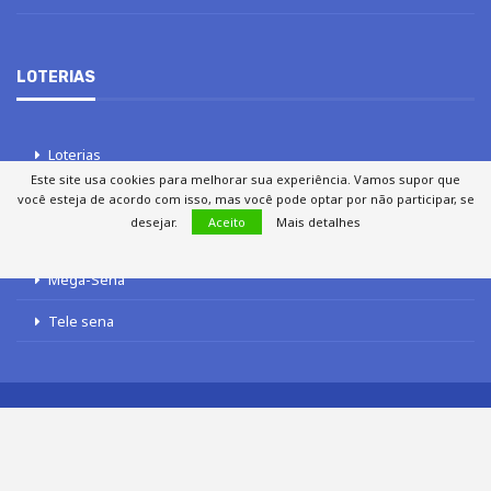
LOTERIAS
Loterias
Este site usa cookies para melhorar sua experiência. Vamos supor que
Quina
você esteja de acordo com isso, mas você pode optar por não participar, se
desejar.
Aceito
Mais detalhes
Lotofácil
Mega-Sena
Tele sena
SOBRE NÓS
AUTORES
FALE COM O JORNAL DCI
POLÍTICA DE PRIVACIDADE
TERMOS DE USO
SITEMAP