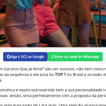
Siga o DCI no Google
Entre no canal do WhatsApp
Os Garotos Que Já Amei” são um sucesso, não tem como 
lme da sequência e ele está no
TOP 1
no Brasil e os looks
a.
mática e muito extrovertida tem a sua personalidade ref
a Jean, então, orna perfeitamente com a proposta da pe
os principais looks de Lara Jean. Uma seleção apaixonant