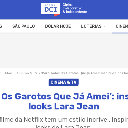
S
SÃO PAULO
DÓLAR HOJE
LOTERIAS
CINEM
A FAZENDA
WEB STORIES
DCI Mais
›
Cinema & TV
›
‘Para Todos Os Garotos Que Já Amei’: inspire-se nos lo
CINEMA & TV
 Os Garotos Que Já Amei’: in
looks Lara Jean
filme da Netflix tem um estilo incrível. Insp
looks de Lara Jean.