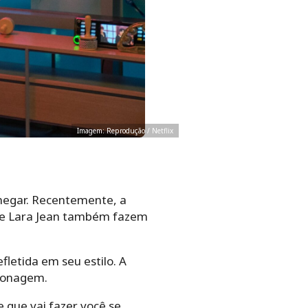
Imagem: Reprodução / Netflix
negar. Recentemente, a
 de Lara Jean também fazem
letida em seu estilo. A
rsonagem.
e que vai fazer você se