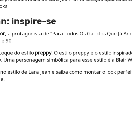
oks.
n: inspire-se
or
, a protagonista de “Para Todos Os Garotos Que Já Am
 e 90.
toque do estilo
preppy
. O estilo preppy é o estilo inspira
 Uma personagem simbólica para esse estilo é a Blair War
 no estilo de Lara Jean e saiba como montar o look perfe
ia.