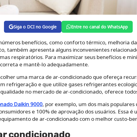
Siga o DCI no Google
Entre no canal do WhatsApp
inúmeros benefícios, como conforto térmico, melhoria d
to, também apresenta alguns inconvenientes relacionad
mas respiratórios. Para maximizar seus benefícios e mi
a correta e mantê-lo adequadamente.
scolher uma marca de ar-condicionado que ofereça recur
em refrigeração e que utilize gases refrigerantes ecologi
qualidade no mercado de ar-condicionado, oferece todos 
onado Daikin 9000
, por exemplo, um dos mais populares
consumidores e 100% de aprovação dos usuários. Essa é 
quipamento de ar-condicionado com o melhor custo-bene
ar condicionado