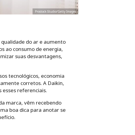
Prostock-Studio/Getty Images
a qualidade do ar e aumento
os ao consumo de energia,
nimizar suas desvantagens,
sos tecnológicos, economia
camente corretos. A Daikin,
esses referenciais.
 da marca, vêm recebendo
uma boa dica para anotar se
fício.