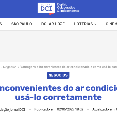
S
SÃO PAULO
DÓLAR HOJE
LOTERIAS
CINEM
A FAZENDA
WEB STORIES
›
Negócios
›
Vantagens e inconvenientes do ar condicionado e como usá-lo co
NEGÓCIOS
inconvenientes do ar condic
usá-lo corretamente
Publicado em
02/06/2025 18:02
Atualizado em
dação Jornal DCI