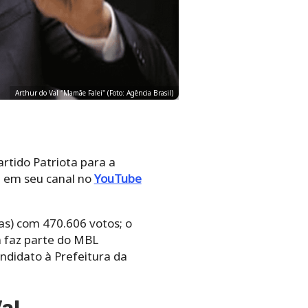
Arthur do Val "Mamãe Falei" (Foto: Agência Brasil)
artido Patriota para a
va em seu canal no
YouTube
s) com 470.606 votos; o
 faz parte do MBL
andidato à Prefeitura da