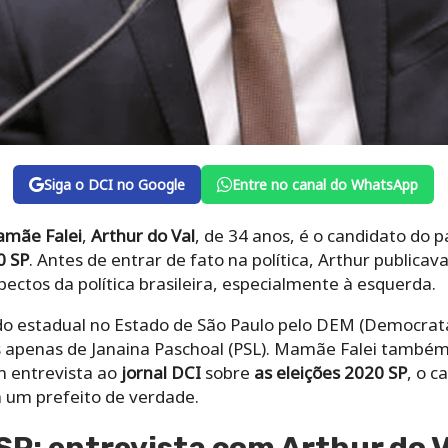
Siga o DCI no Google
Entre no canal do WhatsApp
mãe Falei
,
Arthur do Val
, de 34 anos, é o candidato do p
0 SP
. Antes de entrar de fato na política, Arthur publica
spectos da política brasileira, especialmente à esquerda.
do estadual no Estado de São Paulo pelo DEM (Democrata
 apenas de Janaina Paschoal (PSL). Mamãe Falei também
m entrevista ao
jornal DCI
sobre
as eleições 2020 SP
, o c
rá um prefeito de verdade.