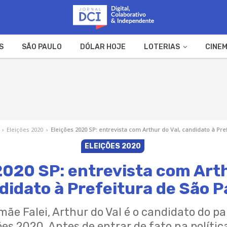
S
SÃO PAULO
DÓLAR HOJE
LOTERIAS
CINEM
A FAZENDA
WEB STORIES
›
Eleições 2020
›
Eleições 2020 SP: entrevista com Arthur do Val, candidato à Pre
ELEIÇÕES 2020
2020 SP: entrevista com Arth
didato à Prefeitura de São P
e Falei, Arthur do Val é o candidato do par
ões 2020. Antes de entrar de fato na políti