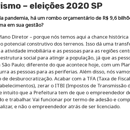
smo – eleições 2020 SP
da pandemia, há um rombo orçamentário de R$ 9,6 bilhõ
ema em sua gestão?
lano Diretor – porque nós temos aqui a chance histórica 
o potencial construtivo dos terrenos. Isso dá uma trans
 a atividade imobiliária e as pessoas para as regiões cen
estrutura social para atingir a população, já que as pess
São Paulo; diferente do que acontece hoje, com um Plano
ra as pessoas para as periferias. Além disso, nós vamos
 de desburocratização. Acabar com a TFA (Taxa de Fiscal
tabelecimentos), zerar o ITBI (Impostos de Transmissão d
e intuito que a Prefeitura tem de que o empreendedor d
ado e trabalhar. Vai funcionar por termo de adesão e com
alizar, e não o empreendedor atrás de ser licenciado.