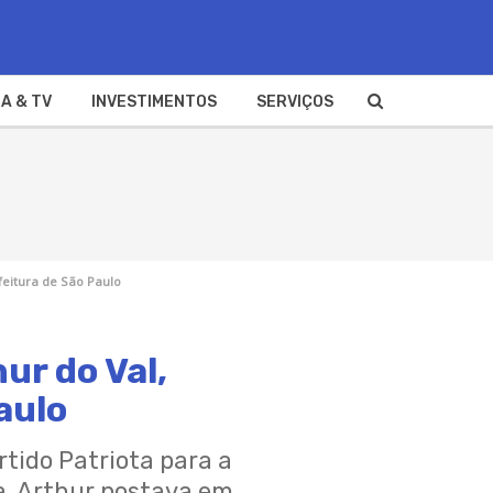
A & TV
INVESTIMENTOS
SERVIÇOS
feitura de São Paulo
ur do Val,
aulo
tido Patriota para a
ca, Arthur postava em