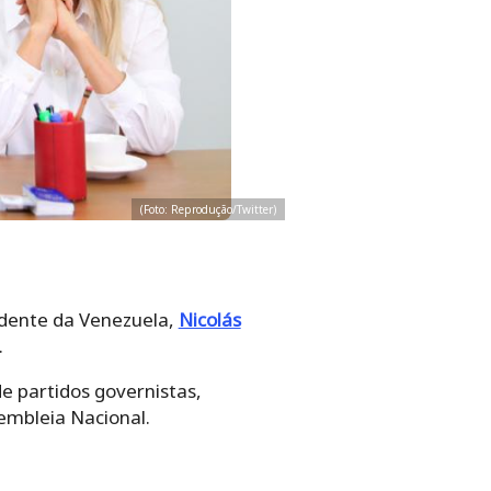
(Foto: Reprodução/Twitter)
dente da Venezuela,
Nicolás
.
e partidos governistas,
embleia Nacional.