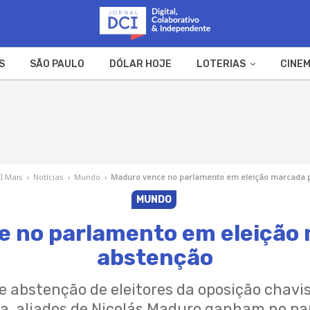
S
SÃO PAULO
DÓLAR HOJE
LOTERIAS
CINEM
A FAZENDA
WEB STORIES
I Mais
›
Notícias
›
Mundo
›
Maduro vence no parlamento em eleição marcada 
MUNDO
e no parlamento em eleição 
abstenção
abstenção de eleitores da oposição chavis
a, aliados de Nicolás Maduro ganham no p