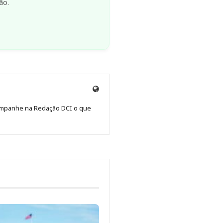
ão.
Site
de
Acompanhe na Redação DCI o que
Redação
Jornal
DCI