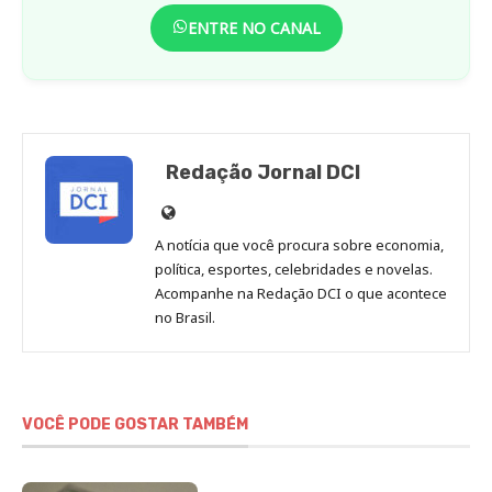
ENTRE NO CANAL
Redação Jornal DCI
Site
de
A notícia que você procura sobre economia,
Redação
política, esportes, celebridades e novelas.
Jornal
Acompanhe na Redação DCI o que acontece
no Brasil.
DCI
VOCÊ PODE GOSTAR TAMBÉM