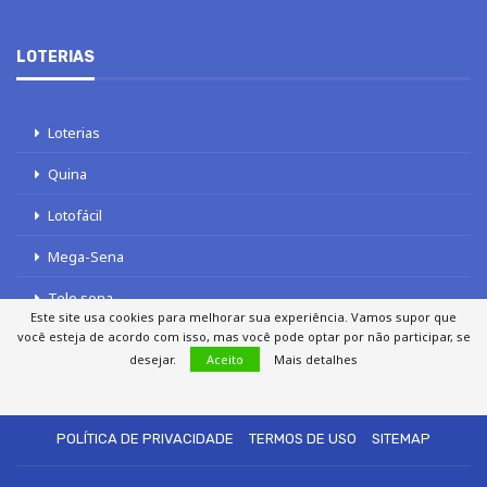
LOTERIAS
Loterias
Quina
Lotofácil
Mega-Sena
Tele sena
Este site usa cookies para melhorar sua experiência. Vamos supor que
você esteja de acordo com isso, mas você pode optar por não participar, se
desejar.
Aceito
Mais detalhes
SOBRE NÓS
AUTORES
FALE COM O JORNAL DCI
POLÍTICA DE PRIVACIDADE
TERMOS DE USO
SITEMAP