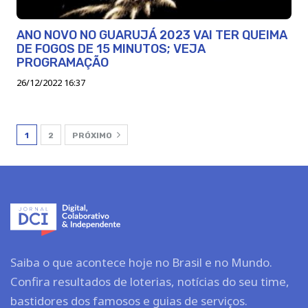
ANO NOVO NO GUARUJÁ 2023 VAI TER QUEIMA
DE FOGOS DE 15 MINUTOS; VEJA
PROGRAMAÇÃO
26/12/2022 16:37
1
2
PRÓXIMO
Saiba o que acontece hoje no Brasil e no Mundo.
Confira resultados de loterias, notícias do seu time,
bastidores dos famosos e guias de serviços.