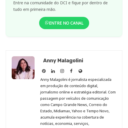
Entre na comunidade do DCI e fique por dentro de
tudo em primeira mão.
ENTRE NO CANAL
Anny Malagolini
Anny
Anny
Anny
Anny
Site
Malagolini
Malagolini
Malagolini
Malagolini
de
Anny Malagolini é jornalista especializada
no
no
no
no
Anny
em produção de conteúdo digital,
Pinterest
LinkedIn
Instagram
Facebook
Malagolini
jornalismo online e estratégia editorial. Com
passagem por veículos de comunicação
como Campo Grande News, Correio do
Estado, Midiamax, Yahoo e Tempo Novo,
acumula experiência na cobertura de
notícias, economia, serviços,