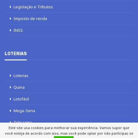
Legislação e Tributos
Imposto de renda
INSS
LOTERIAS
Loterias
Quina
Lotofácil
Mega-Sena
Tele sena
Este site usa cookies para melhorar sua experiência. Vamos supor que
você esteja de acordo com isso, mas você pode optar por não participar, se