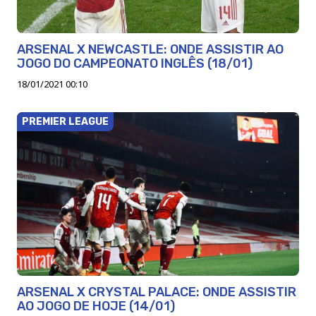
ARSENAL X NEWCASTLE: ONDE ASSISTIR AO
JOGO DO CAMPEONATO INGLÊS (18/01)
18/01/2021 00:10
PREMIER LEAGUE
ARSENAL X CRYSTAL PALACE: ONDE ASSISTIR
AO JOGO DE HOJE (14/01)