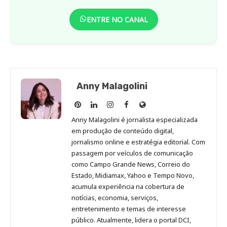
ENTRE NO CANAL
Anny Malagolini
Anny
Anny
Anny
Anny
Site
Malagolini
Malagolini
Malagolini
Malagolini
de
Anny Malagolini é jornalista especializada
no
no
no
no
Anny
em produção de conteúdo digital,
Pinterest
LinkedIn
Instagram
Facebook
Malagolini
jornalismo online e estratégia editorial. Com
passagem por veículos de comunicação
como Campo Grande News, Correio do
Estado, Midiamax, Yahoo e Tempo Novo,
acumula experiência na cobertura de
notícias, economia, serviços,
entretenimento e temas de interesse
público. Atualmente, lidera o portal DCI,