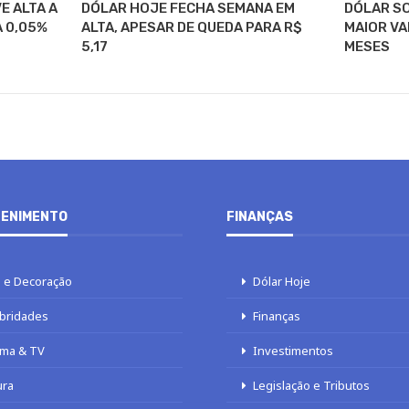
E ALTA A
DÓLAR HOJE FECHA SEMANA EM
DÓLAR SO
A 0,05%
ALTA, APESAR DE QUEDA PARA R$
MAIOR VA
5,17
MESES
ENIMENTO
FINANÇAS
 e Decoração
Dólar Hoje
bridades
Finanças
ma & TV
Investimentos
ura
Legislação e Tributos