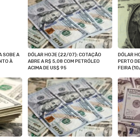
A SOBE A
DÓLAR HOJE (22/07): COTAÇÃO
DÓLAR HO
NTO À
ABRE A R$ 5,08 COM PETRÓLEO
PERTO DE
ACIMA DE US$ 95
FEIRA (10