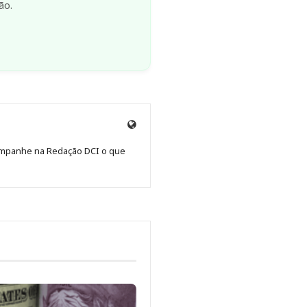
ão.
Site
de
Acompanhe na Redação DCI o que
Redação
Jornal
DCI