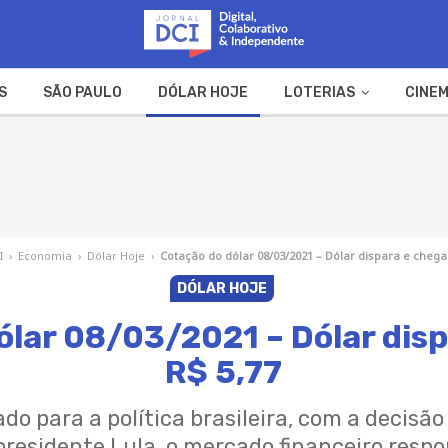
S
SÃO PAULO
DÓLAR HOJE
LOTERIAS
CINEM
A FAZENDA
WEB STORIES
I
›
Economia
›
Dólar Hoje
›
Cotação do dólar 08/03/2021 – Dólar dispara e chega
DÓLAR HOJE
ólar 08/03/2021 – Dólar disp
R$ 5,77
o para a política brasileira, com a decisão
residente Lula, o mercado financeiro respo