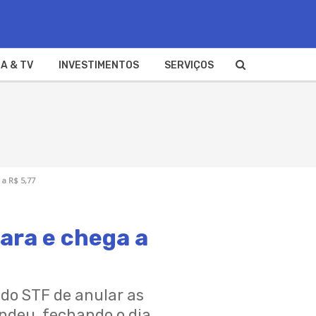
A & TV
INVESTIMENTOS
SERVIÇOS
 a R$ 5,77
ara e chega a
 do STF de anular as
ndeu, fechando o dia