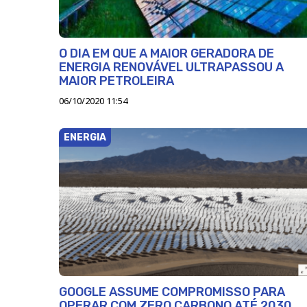
O DIA EM QUE A MAIOR GERADORA DE
ENERGIA RENOVÁVEL ULTRAPASSOU A
MAIOR PETROLEIRA
06/10/2020 11:54
ENERGIA
GOOGLE ASSUME COMPROMISSO PARA
OPERAR COM ZERO CARBONO ATÉ 2030