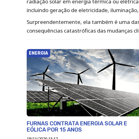
radiação solar em energia térmica ou elétrica
incluindo geração de eletricidade, iluminaçã
Surpreendentemente, ela também é uma das pr
consequências catastróficas das mudanças cl
ENERGIA
FURNAS CONTRATA ENERGIA SOLAR E
EÓLICA POR 15 ANOS
18/11/2020 13:17