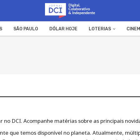
S
SÃO PAULO
DÓLAR HOJE
LOTERIAS
CINEM
A FAZENDA
WEB STORIES
olar no DCI. Acompanhe matérias sobre as principais novid
ante que temos disponível no planeta. Atualmente, múlti