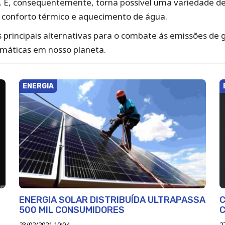
. E, consequentemente, torna possível uma variedade de u
o, conforto térmico e aquecimento de água.
incipais alternativas para o combate ás emissões de g
imáticas em nosso planeta.
ENERGIA
ENERGIA SOLAR DISTRIBUÍDA ULTRAPASSA
C
500 MIL CONSUMIDORES
C
23/02/2021 10:04
2