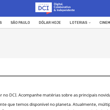
S
SÃO PAULO
DÓLAR HOJE
LOTERIAS
CINEM
A FAZENDA
WEB STORIES
olar no DCI. Acompanhe matérias sobre as principais novid
ante que temos disponível no planeta. Atualmente, múlti