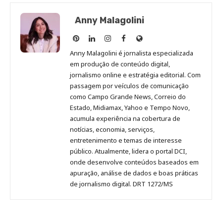
Anny Malagolini
Anny
Anny
Anny
Anny
Site
Malagolini
Malagolini
Malagolini
Malagolini
de
Anny Malagolini é jornalista especializada
no
no
no
no
Anny
em produção de conteúdo digital,
Pinterest
LinkedIn
Instagram
Facebook
Malagolini
jornalismo online e estratégia editorial. Com
passagem por veículos de comunicação
como Campo Grande News, Correio do
Estado, Midiamax, Yahoo e Tempo Novo,
acumula experiência na cobertura de
notícias, economia, serviços,
entretenimento e temas de interesse
público. Atualmente, lidera o portal DCI,
onde desenvolve conteúdos baseados em
apuração, análise de dados e boas práticas
de jornalismo digital. DRT 1272/MS