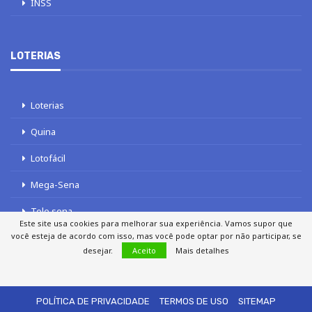
INSS
LOTERIAS
Loterias
Quina
Lotofácil
Mega-Sena
Tele sena
Este site usa cookies para melhorar sua experiência. Vamos supor que
você esteja de acordo com isso, mas você pode optar por não participar, se
desejar.
Aceito
Mais detalhes
SOBRE NÓS
AUTORES
FALE COM O JORNAL DCI
POLÍTICA DE PRIVACIDADE
TERMOS DE USO
SITEMAP