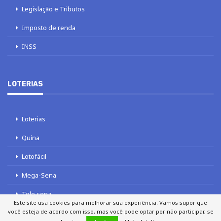
Legislação e Tributos
Imposto de renda
INSS
LOTERIAS
Loterias
Quina
Lotofácil
Mega-Sena
Tele sena
Este site usa cookies para melhorar sua experiência. Vamos supor que
você esteja de acordo com isso, mas você pode optar por não participar, se