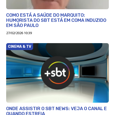
COMO ESTÁ A SAÚDE DO MARQUITO:
HUMORISTA DO SBT ESTÁ EM COMA INDUZIDO
EM SÃO PAULO
27/02/2026 10:39
CINEMA & TV
ONDE ASSISTIR O SBT NEWS: VEJA O CANAL E
QUANDO ESTREIA