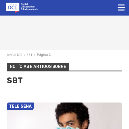
Jornal DCI
›
SBT
›
Página 2
NOTÍCIAS E ARTIGOS SOBRE
SBT
TELE SENA