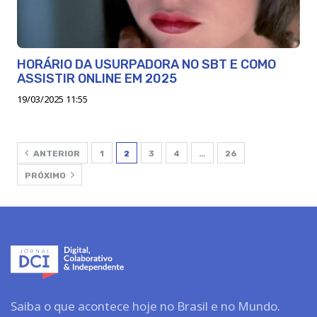
HORÁRIO DA USURPADORA NO SBT E COMO
ASSISTIR ONLINE EM 2025
19/03/2025 11:55
ANTERIOR
1
2
3
4
…
26
PRÓXIMO
Saiba o que acontece hoje no Brasil e no Mundo.