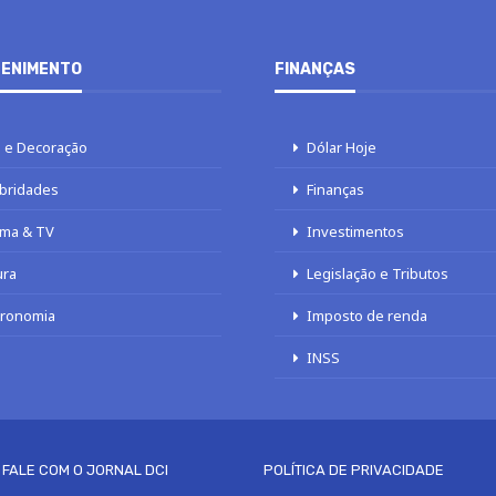
ENIMENTO
FINANÇAS
 e Decoração
Dólar Hoje
bridades
Finanças
ma & TV
Investimentos
ura
Legislação e Tributos
tronomia
Imposto de renda
INSS
FALE COM O JORNAL DCI
POLÍTICA DE PRIVACIDADE