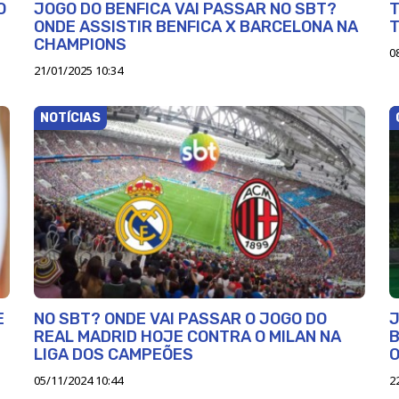
O
JOGO DO BENFICA VAI PASSAR NO SBT?
T
ONDE ASSISTIR BENFICA X BARCELONA NA
CHAMPIONS
0
21/01/2025 10:34
NOTÍCIAS
E
NO SBT? ONDE VAI PASSAR O JOGO DO
J
REAL MADRID HOJE CONTRA O MILAN NA
B
LIGA DOS CAMPEÕES
O
05/11/2024 10:44
2