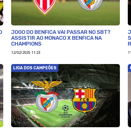
O
JOGO DO BENFICA VAI PASSAR NO SBT?
J
ASSISTIR AO MONACO X BENFICA NA
S
CHAMPIONS
R
12/02/2025 11:23
1
LIGA DOS CAMPEÕES