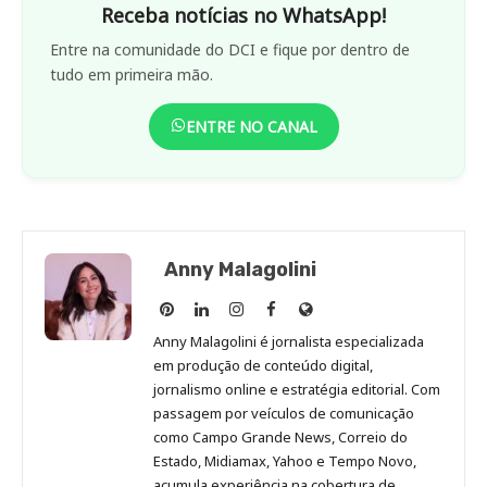
Receba notícias no WhatsApp!
Entre na comunidade do DCI e fique por dentro de
tudo em primeira mão.
ENTRE NO CANAL
Anny Malagolini
Anny
Anny
Anny
Anny
Site
Malagolini
Malagolini
Malagolini
Malagolini
de
Anny Malagolini é jornalista especializada
no
no
no
no
Anny
em produção de conteúdo digital,
Pinterest
LinkedIn
Instagram
Facebook
Malagolini
jornalismo online e estratégia editorial. Com
passagem por veículos de comunicação
como Campo Grande News, Correio do
Estado, Midiamax, Yahoo e Tempo Novo,
acumula experiência na cobertura de