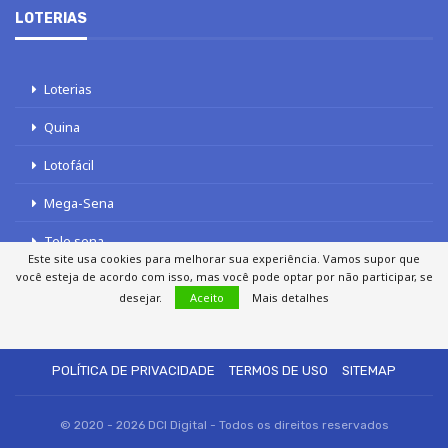
LOTERIAS
Loterias
Quina
Lotofácil
Mega-Sena
Tele sena
Este site usa cookies para melhorar sua experiência. Vamos supor que
você esteja de acordo com isso, mas você pode optar por não participar, se
desejar.
Aceito
Mais detalhes
SOBRE NÓS
AUTORES
FALE COM O JORNAL DCI
POLÍTICA DE PRIVACIDADE
TERMOS DE USO
SITEMAP
© 2020 - 2026 DCI Digital - Todos os direitos reservados