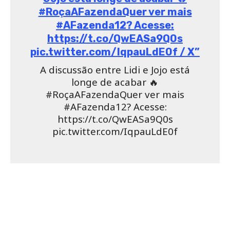
#RoçaAFazendaQuer ver mais
#AFazenda12? Acesse:
https://t.co/QwEASa9Q0s
pic.twitter.com/IqpauLdE0f / X”
A discussão entre Lidi e Jojo está
longe de acabar 🔥
#RoçaAFazendaQuer ver mais
#AFazenda12? Acesse:
https://t.co/QwEASa9Q0s
pic.twitter.com/IqpauLdE0f