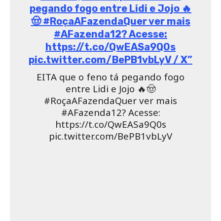
pegando fogo entre Lidi e Jojo 🔥
🤠 #RoçaAFazendaQuer ver mais
#AFazenda12? Acesse:
https://t.co/QwEASa9Q0s
pic.twitter.com/BePB1vbLyV / X”
EITA que o feno tá pegando fogo
entre Lidi e Jojo 🔥🤠
#RoçaAFazendaQuer ver mais
#AFazenda12? Acesse:
https://t.co/QwEASa9Q0s
pic.twitter.com/BePB1vbLyV