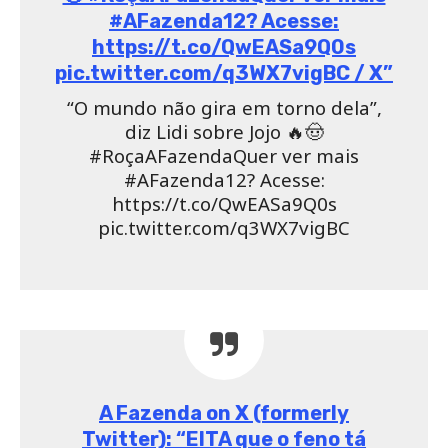
#AFazenda12? Acesse:
https://t.co/QwEASa9Q0s
pic.twitter.com/q3WX7vigBC / X”
“O mundo não gira em torno dela”,
diz Lidi sobre Jojo 🔥🤠
#RoçaAFazendaQuer ver mais
#AFazenda12? Acesse:
https://t.co/QwEASa9Q0s
pic.twitter.com/q3WX7vigBC
A Fazenda on X (formerly
Twitter): “EITA que o feno tá