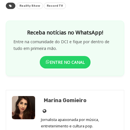
Reality Show
Record TV
Receba notícias no WhatsApp!
Entre na comunidade do DCI e fique por dentro de
tudo em primeira mão.
ENTRE NO CANAL
Marina Gomieiro
Site
de
Jornalista apaixonada por música,
Marina
entretenimento e cultura pop.