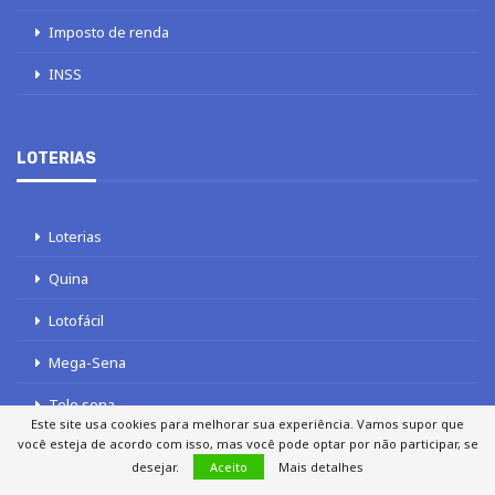
Imposto de renda
INSS
LOTERIAS
Loterias
Quina
Lotofácil
Mega-Sena
Tele sena
Este site usa cookies para melhorar sua experiência. Vamos supor que
você esteja de acordo com isso, mas você pode optar por não participar, se
desejar.
Aceito
Mais detalhes