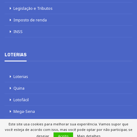
Legislação e Tributos
Imposto de renda
INSS
LOTERIAS
Loterias
Quina
Lotofácil
Mega-Sena
Tele sena
Este site usa cookies para melhorar sua experiência. Vamos supor que
você esteja de acordo com isso, mas você pode optar por não participar, se
desejar.
Aceito
Mais detalhes