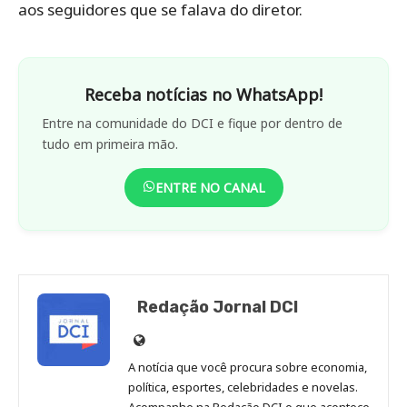
aos seguidores que se falava do diretor.
Receba notícias no WhatsApp!
Entre na comunidade do DCI e fique por dentro de
tudo em primeira mão.
ENTRE NO CANAL
Redação Jornal DCI
Site
de
A notícia que você procura sobre economia,
Redação
política, esportes, celebridades e novelas.
Jornal
Acompanhe na Redação DCI o que acontece