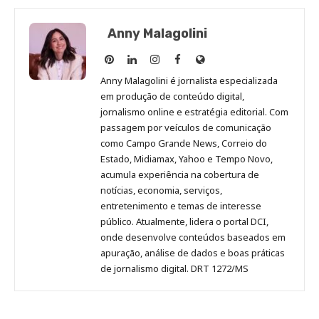
Anny Malagolini
Anny
Anny
Anny
Anny
Site
Malagolini
Malagolini
Malagolini
Malagolini
de
Anny Malagolini é jornalista especializada
no
no
no
no
Anny
em produção de conteúdo digital,
Pinterest
LinkedIn
Instagram
Facebook
Malagolini
jornalismo online e estratégia editorial. Com
passagem por veículos de comunicação
como Campo Grande News, Correio do
Estado, Midiamax, Yahoo e Tempo Novo,
acumula experiência na cobertura de
notícias, economia, serviços,
entretenimento e temas de interesse
público. Atualmente, lidera o portal DCI,
onde desenvolve conteúdos baseados em
apuração, análise de dados e boas práticas
de jornalismo digital. DRT 1272/MS