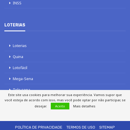
INSS
LOTERIAS
Loterias
Quina
Lotofácil
Mega-Sena
Tele sena
Este site usa cookies para melhorar sua experiência. Vamos supor que
você esteja de acordo com isso, mas você pode optar por não participar, se
desejar.
Aceito
Mais detalhes
SOBRE NÓS
AUTORES
FALE COM O JORNAL DCI
POLÍTICA DE PRIVACIDADE
TERMOS DE USO
SITEMAP