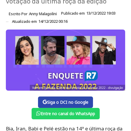
votação da última roça da edição
Publicado em
13/12/2022 19:03
Escrito Por
Anny Malagolini
Atualizado em
14/12/2022 00:16
Vote em qual dos 4 deve ser finalista da Fazenda 2022 - divulgação
Siga o DCI no Google
Entre no canal do WhatsApp
Bia, Iran, Babi e Pelé estão na 14ª e última roça da