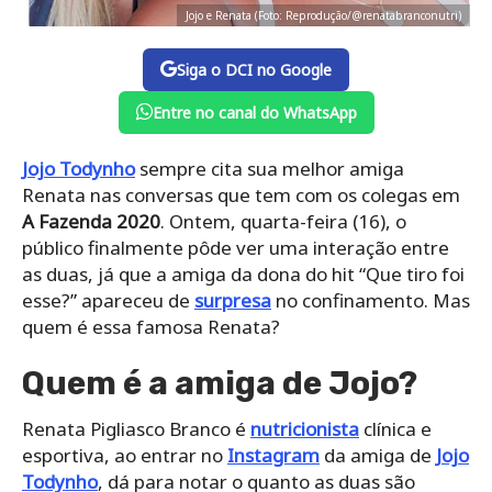
Jojo e Renata (Foto: Reprodução/@renatabranconutri)
Siga o DCI no Google
Entre no canal do WhatsApp
Jojo Todynho
sempre cita sua melhor amiga
Renata nas conversas que tem com os colegas em
A Fazenda 2020
. Ontem, quarta-feira (16), o
público finalmente pôde ver uma interação entre
as duas, já que a amiga da dona do hit “Que tiro foi
esse?” apareceu de
surpresa
no confinamento. Mas
quem é essa famosa Renata?
Quem é a amiga de Jojo?
Renata Pigliasco Branco é
nutricionista
clínica e
esportiva, ao entrar no
Instagram
da amiga de
Jojo
Todynho
, dá para notar o quanto as duas são