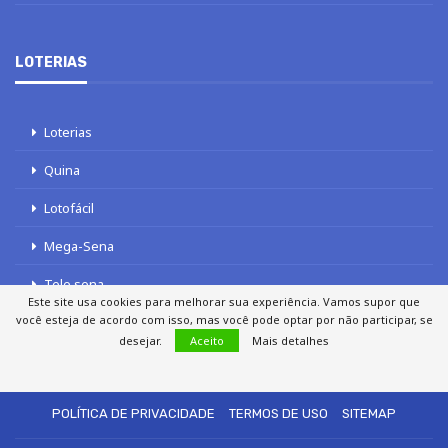
LOTERIAS
Loterias
Quina
Lotofácil
Mega-Sena
Tele sena
Este site usa cookies para melhorar sua experiência. Vamos supor que
você esteja de acordo com isso, mas você pode optar por não participar, se
desejar.
Aceito
Mais detalhes
SOBRE NÓS
AUTORES
FALE COM O JORNAL DCI
POLÍTICA DE PRIVACIDADE
TERMOS DE USO
SITEMAP