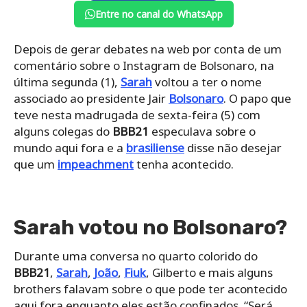
Entre no canal do WhatsApp
Depois de gerar debates na web por conta de um
comentário sobre o Instagram de Bolsonaro, na
última segunda (1),
Sarah
voltou a ter o nome
associado ao presidente Jair
Bolsonaro
. O papo que
teve nesta madrugada de sexta-feira (5) com
alguns colegas do
BBB21
especulava sobre o
mundo aqui fora e a
brasiliense
disse não desejar
que um
impeachment
tenha acontecido.
Sarah votou no Bolsonaro?
Durante uma conversa no quarto colorido do
BBB21
,
Sarah
,
João
,
Fiuk
, Gilberto e mais alguns
brothers falavam sobre o que pode ter acontecido
aqui fora enquanto eles estão confinados. “Será