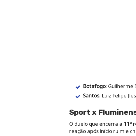
Botafogo
: Guilherme 
Santos
: Luiz Felipe (l
Sport x Fluminens
O duelo que encerra a
11ª 
reação após início ruim e c