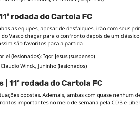
 11ª rodada do Cartola FC
as as equipes, apesar de desfalques, irão com seus pri
r do Vasco chegar para o confronto depois de um clássic
sim são favoritos para a partida.
riel (lesionados); Igor Jesus (suspenso)
Claudio Winck, Juninho (lesionados)
 | 11ª rodada do Cartola FC
ituações opostas. Ademais, ambas com quase nenhum d
frontos importantes no meio de semana pela CDB e Libe