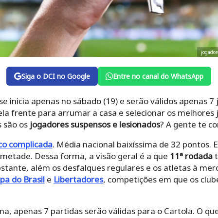
jogador
Siga o DCI no Google
Entre no canal do WhatsApp
se inicia apenas no sábado (19) e serão válidos apenas 7 
 frente para arrumar a casa e selecionar os melhores 
s são os
jogadores suspensos e lesionados
? A gente te co
co complicada
. Média nacional baixíssima de 32 pontos.
 metade. Dessa forma, a visão geral é a que
11ª rodada
t
tante, além os desfalques regulares e os atletas à me
pa do Brasil
e
Libertadores
, competições em que os club
a, apenas 7 partidas serão válidas para o Cartola. O que 