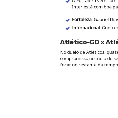
O Fortaleza vêm com a
Inter está com boa pa
Fortaleza
: Gabriel Di
Internacional
: Guerre
Atlético-GO x Atl
No duelo de Atléticos, quas
compromisso no meio de sem
focar no restante da tempo