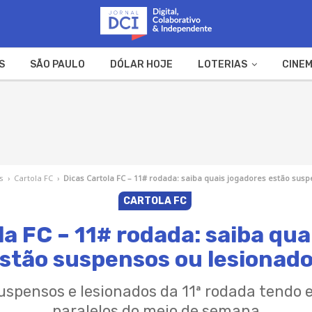
S
SÃO PAULO
DÓLAR HOJE
LOTERIAS
CINEM
A FAZENDA
WEB STORIES
s
›
Cartola FC
›
Dicas Cartola FC – 11# rodada: saiba quais jogadores estão sus
CARTOLA FC
la FC – 11# rodada: saiba qua
stão suspensos ou lesionad
suspensos e lesionados da 11ª rodada tendo e
paralelos do meio de semana