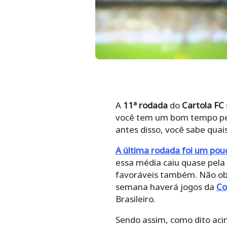
A
11ª rodada
do
Cartola FC
você tem um bom tempo pela
antes disso, você sabe quai
A última rodada foi um pou
essa média caiu quase pela
favoráveis também. Não obs
semana haverá jogos da
Co
Brasileiro.
Sendo assim, como dito acim