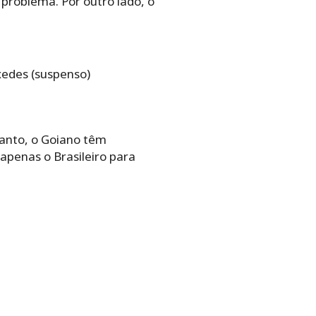
problema. Por outro lado, o
axedes (suspenso)
tanto, o Goiano têm
apenas o Brasileiro para