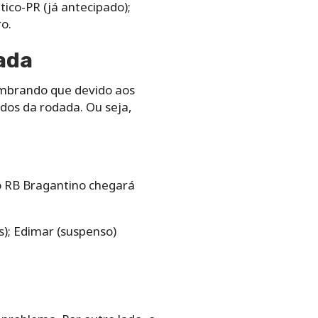
tico-PR (já antecipado);
o.
ada
embrando que devido aos
idos da rodada. Ou seja,
o RB Bragantino chegará
s); Edimar (suspenso)