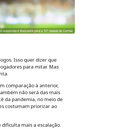
es suspensos e lesionados para a 12ª rodada do Cartola
jogos. Isso quer dizer que
jogadores para mitar. Mas
nta.
 Em comparação à anterior,
ambém não será das mais
rcê da pandemia, no meio de
es costumam priorizar ao
dificulta mais a escalação.