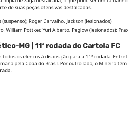
 dupla de zaga desfalcada, o que pode ser um tamanho 
rte de suas peças ofensivas desfalcadas.
as (suspenso); Roger Carvalho, Jackson (lesionados)
ro, William Pottker, Yuri Alberto, Peglow (lesionados); Pr
ético-MG | 11ª rodada do Cartola FC
e todos os elencos à disposição para a 11ª rodada. Entre
ana pela Copa do Brasil. Por outro lado, o Mineiro têm 
rada.