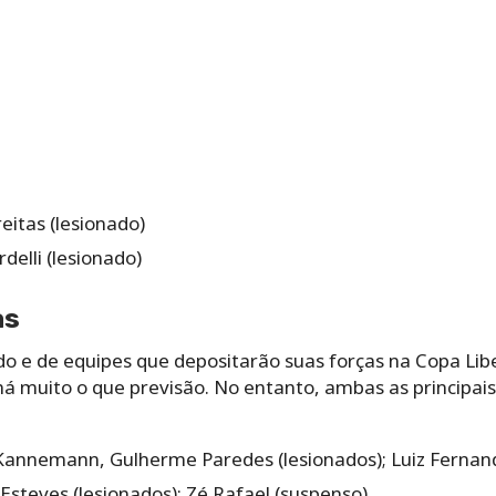
reitas (lesionado)
rdelli (lesionado)
as
o e de equipes que depositarão suas forças na Copa Lib
 muito o que previsão. No entanto, ambas as principais 
 Kannemann, Gulherme Paredes (lesionados); Luiz Fernan
 Esteves (lesionados); Zé Rafael (suspenso)