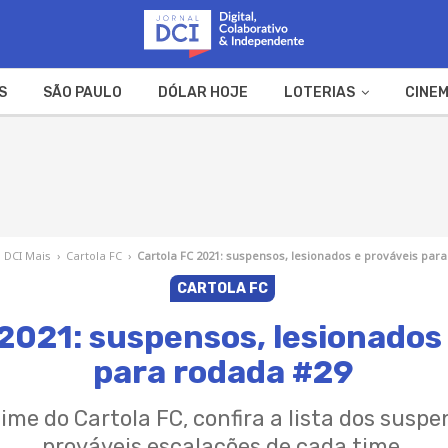
S
SÃO PAULO
DÓLAR HOJE
LOTERIAS
CINEM
A FAZENDA
WEB STORIES
DCI Mais
›
Cartola FC
›
Cartola FC 2021: suspensos, lesionados e prováveis par
CARTOLA FC
2021: suspensos, lesionados
para rodada #29
ime do Cartola FC, confira a lista dos suspe
prováveis escalações de cada time.