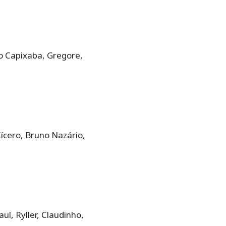
ho Capixaba, Gregore,
Cícero, Bruno Nazário,
ul, Ryller, Claudinho,