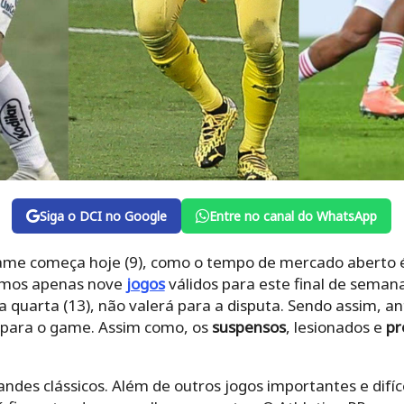
Siga o DCI no Google
Entre no canal do WhatsApp
me começa hoje (9), como o tempo de mercado aberto é cu
remos apenas nove
jogos
válidos para este final de semana
a quarta (13), não valerá para a disputa. Sendo assim, an
 para o game. Assim como, os
suspensos
, lesionados e
pr
andes clássicos. Além de outros jogos importantes e difíce