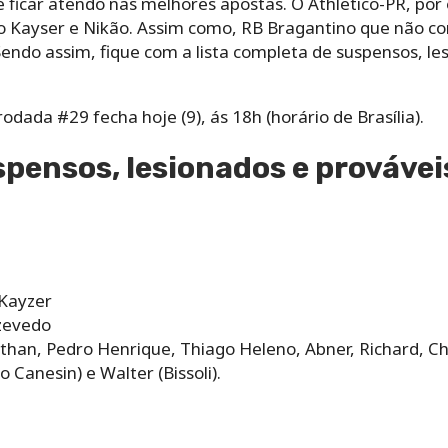
 ficar atendo nas melhores apostas. O Athletico-PR, por
to Kayser e Nikão. Assim como, RB Bragantino que não co
Sendo assim, fique com a lista completa de suspensos, le
dada #29 fecha hoje (9), ás 18h (horário de Brasília).
spensos, lesionados e provávei
 Kayzer
Azevedo
than, Pedro Henrique, Thiago Heleno, Abner, Richard, Chri
 Canesin) e Walter (Bissoli).