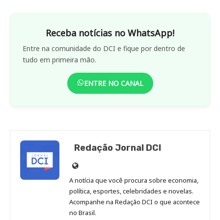
Receba notícias no WhatsApp!
Entre na comunidade do DCI e fique por dentro de
tudo em primeira mão.
ENTRE NO CANAL
Redação Jornal DCI
Site
de
A notícia que você procura sobre economia,
Redação
política, esportes, celebridades e novelas.
Jornal
Acompanhe na Redação DCI o que acontece
no Brasil.
DCI