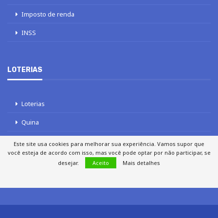
Imposto de renda
INSS
LOTERIAS
Loterias
Quina
Lotofácil
Este site usa cookies para melhorar sua experiência. Vamos supor que
você esteja de acordo com isso, mas você pode optar por não participar, se
Mega-Sena
desejar.
Aceito
Mais detalhes
Tele sena