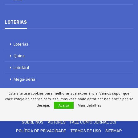
LOTERIAS
Loterias
Quina
Lotofácil
Mega-Sena
Tele sena
Este site usa cookies para melhorar sua experiência. Vamos supor que
você esteja de acordo com isso, mas você pode optar por não participar, se
desejar.
Aceito
Mais detalhes
SOBRE NÓS
AUTORES
FALE COM O JORNAL DCI
POLÍTICA DE PRIVACIDADE
TERMOS DE USO
SITEMAP