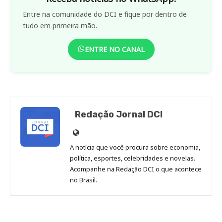
Entre na comunidade do DCI e fique por dentro de
tudo em primeira mão.
ENTRE NO CANAL
Redação Jornal DCI
Site
de
A notícia que você procura sobre economia,
Redação
política, esportes, celebridades e novelas.
Jornal
Acompanhe na Redação DCI o que acontece
no Brasil.
DCI