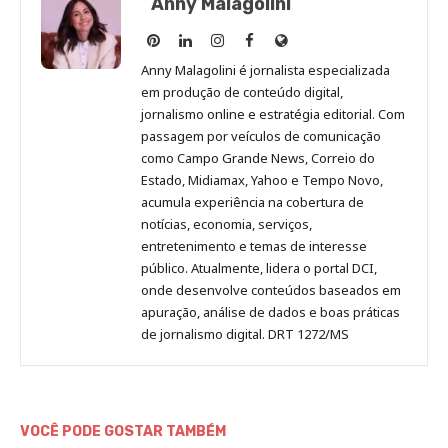
Anny Malagolini
Anny
Anny
Anny
Anny
Site
Malagolini
Malagolini
Malagolini
Malagolini
de
Anny Malagolini é jornalista especializada
no
no
no
no
Anny
em produção de conteúdo digital,
Pinterest
LinkedIn
Instagram
Facebook
Malagolini
jornalismo online e estratégia editorial. Com
passagem por veículos de comunicação
como Campo Grande News, Correio do
Estado, Midiamax, Yahoo e Tempo Novo,
acumula experiência na cobertura de
notícias, economia, serviços,
entretenimento e temas de interesse
público. Atualmente, lidera o portal DCI,
onde desenvolve conteúdos baseados em
apuração, análise de dados e boas práticas
de jornalismo digital. DRT 1272/MS
VOCÊ PODE GOSTAR TAMBÉM