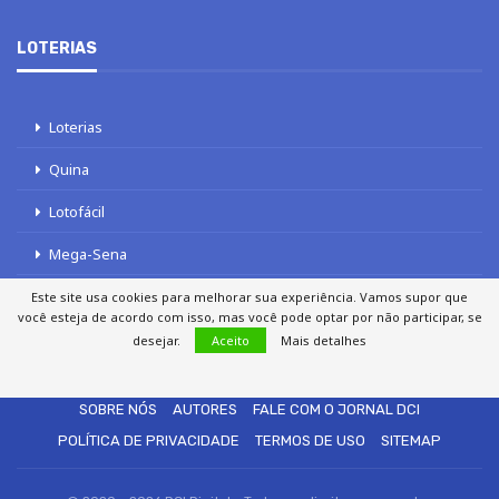
LOTERIAS
Loterias
Quina
Lotofácil
Mega-Sena
Tele sena
Este site usa cookies para melhorar sua experiência. Vamos supor que
você esteja de acordo com isso, mas você pode optar por não participar, se
desejar.
Aceito
Mais detalhes
SOBRE NÓS
AUTORES
FALE COM O JORNAL DCI
POLÍTICA DE PRIVACIDADE
TERMOS DE USO
SITEMAP