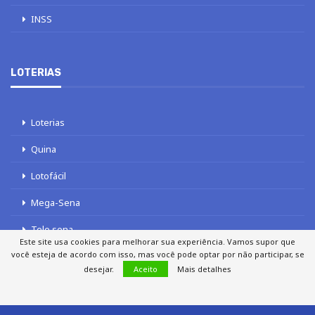
INSS
LOTERIAS
Loterias
Quina
Lotofácil
Mega-Sena
Tele sena
Este site usa cookies para melhorar sua experiência. Vamos supor que
você esteja de acordo com isso, mas você pode optar por não participar, se
desejar.
Aceito
Mais detalhes
SOBRE NÓS
AUTORES
FALE COM O JORNAL DCI