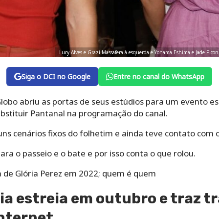
Lucy Alves e Grazi Massafera à esquerda e Yohama Eshima e Jade Picon
Siga o DCI no Google
Entre no canal do WhatsApp
 Globo abriu as portas de seus estúdios para um evento es
ubstituir Pantanal na programação do canal.
uns cenários fixos do folhetim e ainda teve contato com 
ara o passeio e o bate e por isso conta o que rolou.
 de Glória Perez em 2022; quem é quem
ia estreia em outubro e traz t
nternet