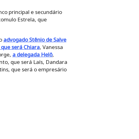
co principal e secundário
Romulo Estrela, que
do
advogado Stênio de Salve
 que será Chiara
, Vanessa
orge,
a delegada Helô
,
nto, que será Laís, Dandara
tins, que será o empresário