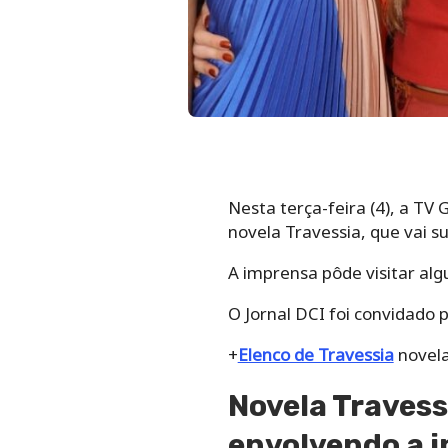
Nesta terça-feira (4), a TV
novela Travessia, que vai s
A imprensa pôde visitar alg
O Jornal DCI foi convidado p
+
Elenco de Travessia
novela
Novela Travess
envolvendo a i