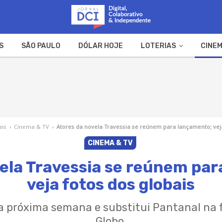
S
SÃO PAULO
DÓLAR HOJE
LOTERIAS
CINEM
A FAZENDA
WEB STORIES
ais
›
Cinema & TV
›
Atores da novela Travessia se reúnem para lançamento; veja
CINEMA & TV
ela Travessia se reúnem pa
veja fotos dos globais
a próxima semana e substitui Pantanal na 
Globo.