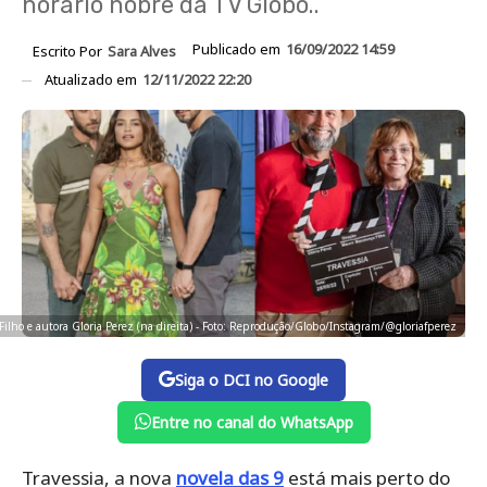
horário nobre da TV Globo..
Publicado em
16/09/2022 14:59
Escrito Por
Sara Alves
Atualizado em
12/11/2022 22:20
Filho e autora Gloria Perez (na direita) - Foto: Reprodução/Globo/Instagram/@gloriafperez
Siga o DCI no Google
Entre no canal do WhatsApp
Travessia, a nova
novela das 9
está mais perto do