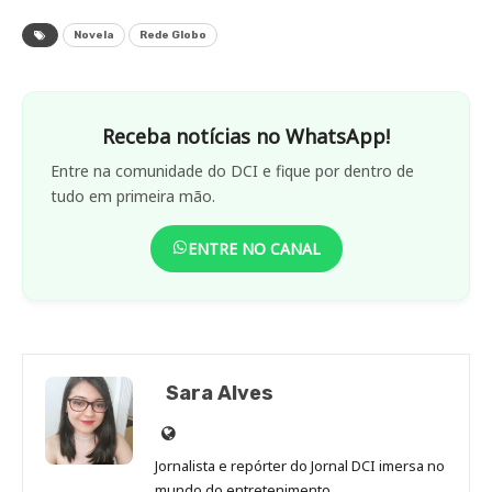
Novela
Rede Globo
Receba notícias no WhatsApp!
Entre na comunidade do DCI e fique por dentro de
tudo em primeira mão.
ENTRE NO CANAL
Sara Alves
Site
de
Jornalista e repórter do Jornal DCI imersa no
Sara
mundo do entretenimento.