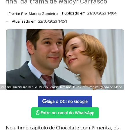
final da trama de Walcyr Carrasco
Publicado em
21/03/2023 14:04
Escrito Por
Marina Gomieiro
Atualizado em
22/05/2023 14:51
Mariana Ximenes) e Danilo (Murilo Benício) tem final feliz - Foto: Reprodução/Rede Globo
Siga o DCI no Google
Entre no canal do WhatsApp
No último capítulo de Chocolate com Pimenta, os