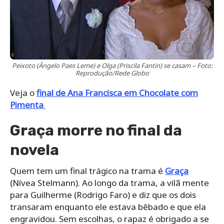
Peixoto (Ângelo Paes Leme) e Olga (Priscila Fantin) se casam – Foto:
Reprodução/Rede Globo
Veja o
final de Ana Francisca em Chocolate com
Pimenta
Graça morre no final da
novela
Quem tem um final trágico na trama é
Graça
(Nívea Stelmann). Ao longo da trama, a vilã mente
para Guilherme (Rodrigo Faro) e diz que os dois
transaram enquanto ele estava bêbado e que ela
engravidou. Sem escolhas, o rapaz é obrigado a se