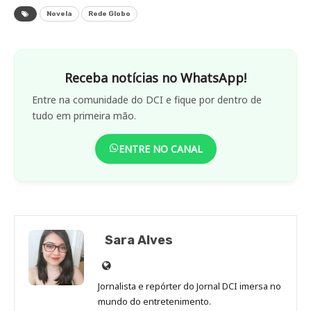
Novela
Rede Globo
Receba notícias no WhatsApp!
Entre na comunidade do DCI e fique por dentro de
tudo em primeira mão.
ENTRE NO CANAL
Sara Alves
Site
de
Jornalista e repórter do Jornal DCI imersa no
Sara
mundo do entretenimento.