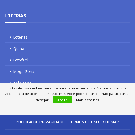
LOTERIAS
Loterias
Quina
Lotofácil
Mega-Sena
Tele sena
Este site usa cookies para melhorar sua experiência. Vamos supor que
você esteja de acordo com isso, mas você pode optar por não participar, se
desejar.
Aceito
Mais detalhes
SOBRE NÓS
AUTORES
FALE COM O JORNAL DCI
POLÍTICA DE PRIVACIDADE
TERMOS DE USO
SITEMAP