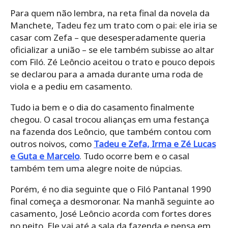
Para quem não lembra, na reta final da novela da
Manchete, Tadeu fez um trato com o pai: ele iria se
casar com Zefa – que desesperadamente queria
oficializar a união – se ele também subisse ao altar
com Filó. Zé Leôncio aceitou o trato e pouco depois
se declarou para a amada durante uma roda de
viola e a pediu em casamento.
Tudo ia bem e o dia do casamento finalmente
chegou. O casal trocou alianças em uma festança
na fazenda dos Leôncio, que também contou com
outros noivos, como
Tadeu e Zefa, Irma e Zé Lucas
e Guta e Marcelo
. Tudo ocorre bem e o casal
também tem uma alegre noite de núpcias.
Porém, é no dia seguinte que o Filó Pantanal 1990
final começa a desmoronar. Na manhã seguinte ao
casamento, José Leôncio acorda com fortes dores
no peito. Ele vai até a sala da fazenda e pensa em