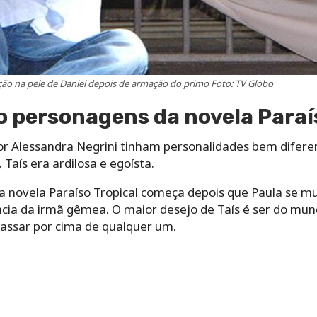
ão na pele de Daniel depois de armação do primo Foto: TV Globo
ão personagens da novela Paraí
r Alessandra Negrini tinham personalidades bem difere
Taís era ardilosa e egoísta.
 novela Paraíso Tropical começa depois que Paula se mu
ncia da irmã gêmea. O maior desejo de Taís é ser do mund
passar por cima de qualquer um.