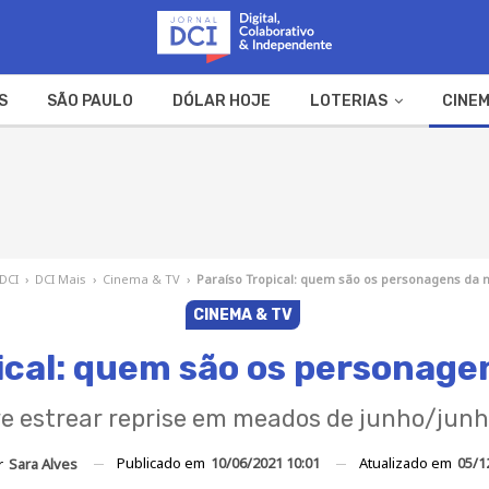
S
SÃO PAULO
DÓLAR HOJE
LOTERIAS
CINEM
A FAZENDA
WEB STORIES
 DCI
›
DCI Mais
›
Cinema & TV
›
Paraíso Tropical: quem são os personagens da 
CINEMA & TV
ical: quem são os personage
e estrear reprise em meados de junho/junh
Publicado em
10/06/2021 10:01
Atualizado em
05/1
r
Sara Alves