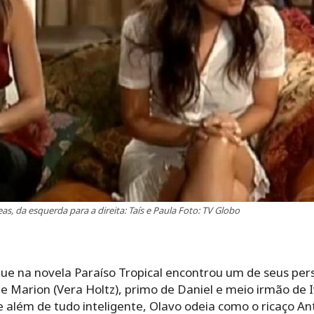
s, da esquerda para a direita: Taís e Paula Foto: TV Globo
que na novela Paraíso Tropical encontrou um de seus pe
e Marion (Vera Holtz), primo de Daniel e meio irmão de I
 e além de tudo inteligente, Olavo odeia como o ricaço 