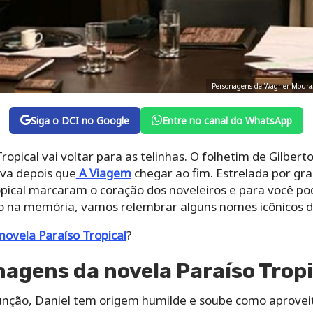
Personagens de Wagner Moura,
Siga o DCI no Google
Entre no canal do WhatsApp
opical vai voltar para as telinhas. O folhetim de Gilbert
iva depois que
A Viagem
chegar ao fim. Estrelada por gr
ical marcaram o coração dos noveleiros e para você pode
 na memória, vamos relembrar alguns nomes icônicos d
novela Paraíso Tropical
?
nagens da novela Paraíso Tropi
unção, Daniel tem origem humilde e soube como aprovei