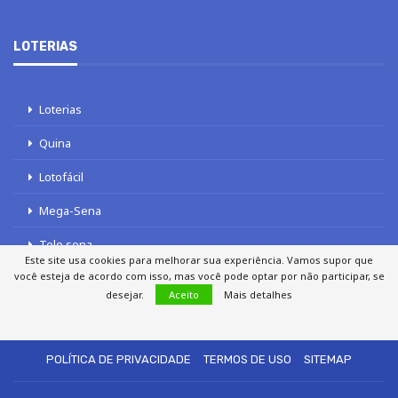
LOTERIAS
Loterias
Quina
Lotofácil
Mega-Sena
Tele sena
Este site usa cookies para melhorar sua experiência. Vamos supor que
você esteja de acordo com isso, mas você pode optar por não participar, se
desejar.
Aceito
Mais detalhes
SOBRE NÓS
AUTORES
FALE COM O JORNAL DCI
POLÍTICA DE PRIVACIDADE
TERMOS DE USO
SITEMAP