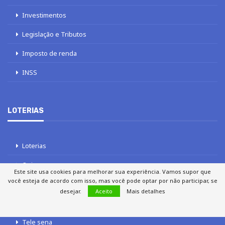
Investimentos
Legislação e Tributos
Imposto de renda
INSS
LOTERIAS
Loterias
Quina
Este site usa cookies para melhorar sua experiência. Vamos supor que
você esteja de acordo com isso, mas você pode optar por não participar, se
Lotofácil
desejar.
Aceito
Mais detalhes
Mega-Sena
Tele sena