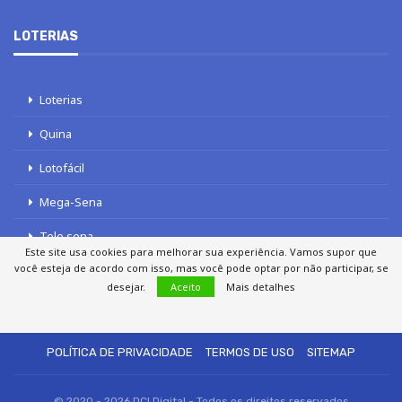
LOTERIAS
Loterias
Quina
Lotofácil
Mega-Sena
Tele sena
Este site usa cookies para melhorar sua experiência. Vamos supor que
você esteja de acordo com isso, mas você pode optar por não participar, se
desejar.
Aceito
Mais detalhes
SOBRE NÓS
AUTORES
FALE COM O JORNAL DCI
POLÍTICA DE PRIVACIDADE
TERMOS DE USO
SITEMAP
© 2020 - 2026 DCI Digital - Todos os direitos reservados