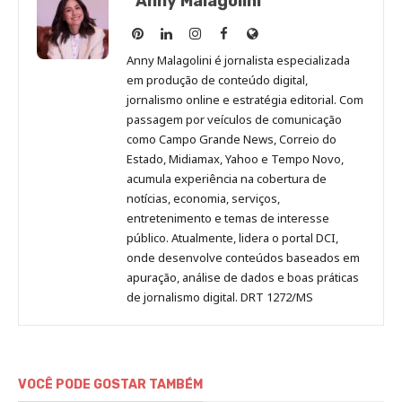
Anny Malagolini
Anny
Anny
Anny
Anny
Site
Malagolini
Malagolini
Malagolini
Malagolini
de
Anny Malagolini é jornalista especializada
no
no
no
no
Anny
em produção de conteúdo digital,
Pinterest
LinkedIn
Instagram
Facebook
Malagolini
jornalismo online e estratégia editorial. Com
passagem por veículos de comunicação
como Campo Grande News, Correio do
Estado, Midiamax, Yahoo e Tempo Novo,
acumula experiência na cobertura de
notícias, economia, serviços,
entretenimento e temas de interesse
público. Atualmente, lidera o portal DCI,
onde desenvolve conteúdos baseados em
apuração, análise de dados e boas práticas
de jornalismo digital. DRT 1272/MS
VOCÊ PODE GOSTAR TAMBÉM