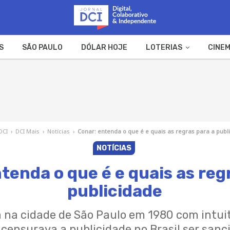
S
SÃO PAULO
DÓLAR HOJE
LOTERIAS
CINEM
A FAZENDA
WEB STORIES
DCI
›
DCI Mais
›
Notícias
›
Conar: entenda o que é e quais as regras para a publ
NOTÍCIAS
tenda o que é e quais as reg
publicidade
da na cidade de São Paulo em 1980 com intui
e censurava a publicidade no Brasil ser sanc