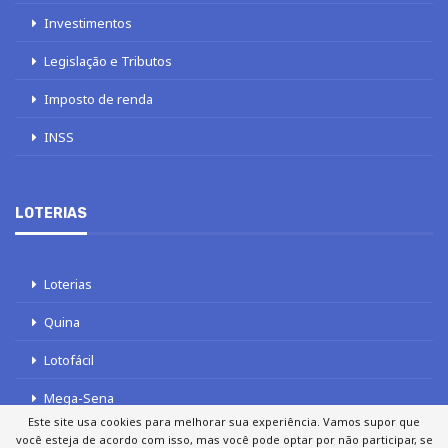
Investimentos
Legislação e Tributos
Imposto de renda
INSS
LOTERIAS
Loterias
Quina
Lotofácil
Mega-Sena
Este site usa cookies para melhorar sua experiência. Vamos supor que
Tele sena
você esteja de acordo com isso, mas você pode optar por não participar, se