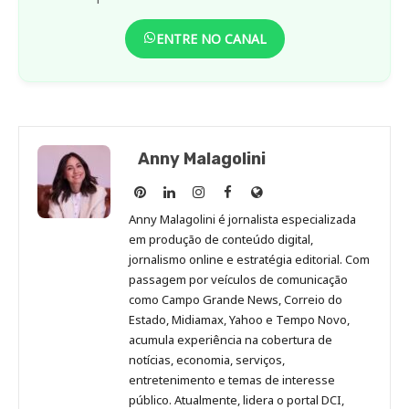
ENTRE NO CANAL
Anny Malagolini
Anny
Anny
Anny
Anny
Site
Malagolini
Malagolini
Malagolini
Malagolini
de
Anny Malagolini é jornalista especializada
no
no
no
no
Anny
em produção de conteúdo digital,
Pinterest
LinkedIn
Instagram
Facebook
Malagolini
jornalismo online e estratégia editorial. Com
passagem por veículos de comunicação
como Campo Grande News, Correio do
Estado, Midiamax, Yahoo e Tempo Novo,
acumula experiência na cobertura de
notícias, economia, serviços,
entretenimento e temas de interesse
público. Atualmente, lidera o portal DCI,