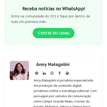
Receba notícias no WhatsApp!
Entre na comunidade do DCI e fique por dentro de
tudo em primeira mão.
ENTRE NO CANAL
Anny Malagolini
Anny
Anny
Anny
Anny
Site
Malagolini
Malagolini
Malagolini
Malagolini
de
Anny Malagolini é jornalista especializada
no
no
no
no
Anny
em produção de conteúdo digital,
Pinterest
LinkedIn
Instagram
Facebook
Malagolini
jornalismo online e estratégia editorial. Com
passagem por veículos de comunicação
como Campo Grande News, Correio do
Estado, Midiamax, Yahoo e Tempo Novo,