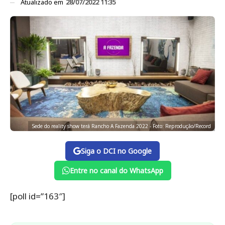
Atualizado em
28/07/2022 11:35
Sede do reality show terá Rancho A Fazenda 2022 - Foto: Reprodução/Record
Siga o DCI no Google
Entre no canal do WhatsApp
[poll id=”163″]