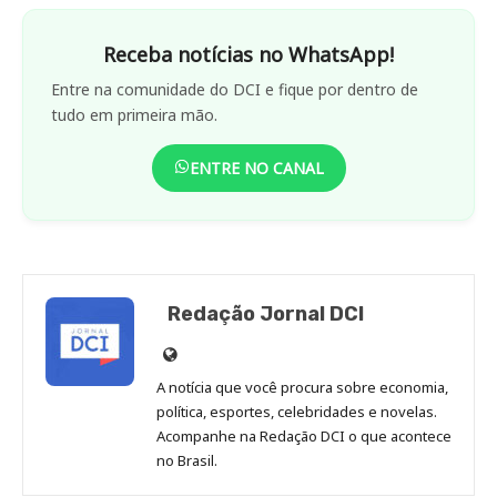
Receba notícias no WhatsApp!
Entre na comunidade do DCI e fique por dentro de
tudo em primeira mão.
ENTRE NO CANAL
Redação Jornal DCI
Site
de
A notícia que você procura sobre economia,
Redação
política, esportes, celebridades e novelas.
Jornal
Acompanhe na Redação DCI o que acontece
no Brasil.
DCI