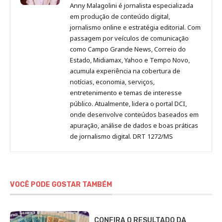
Malagolini
Malagolini
Malagolini
Malagolini
de
Anny Malagolini é jornalista especializada
no
no
no
no
Anny
em produção de conteúdo digital,
Pinterest
LinkedIn
Instagram
Facebook
Malagolini
jornalismo online e estratégia editorial. Com
passagem por veículos de comunicação
como Campo Grande News, Correio do
Estado, Midiamax, Yahoo e Tempo Novo,
acumula experiência na cobertura de
notícias, economia, serviços,
entretenimento e temas de interesse
público. Atualmente, lidera o portal DCI,
onde desenvolve conteúdos baseados em
apuração, análise de dados e boas práticas
de jornalismo digital. DRT 1272/MS
VOCÊ PODE GOSTAR TAMBÉM
CONFIRA O RESULTADO DA