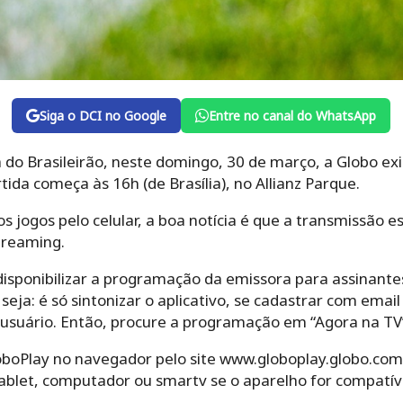
Siga o DCI no Google
Entre no canal do WhatsApp
do Brasileirão, neste domingo, 30 de março, a Globo ex
ida começa às 16h (de Brasília), no Allianz Parque.
s jogos pelo celular, a boa notícia é que a transmissão e
treaming.
 disponibilizar a programação da emissora para assinan
seja: é só sintonizar o aplicativo, se cadastrar com emai
usuário. Então, procure a programação em “Agora na TV”
GloboPlay no navegador pelo site www.globoplay.globo.co
 tablet, computador ou smartv se o aparelho for compatív