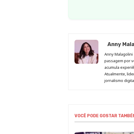
Anny Mala
Anny Malagolini 
passagem por v
acumula experiên
Atualmente, lid
jornalismo digit
VOCÊ PODE GOSTAR TAMBÉ