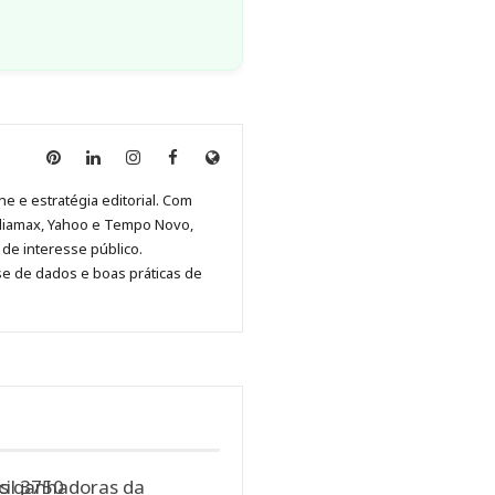
Anny
Anny
Anny
Anny
Site
Malagolini
Malagolini
Malagolini
Malagolini
de
ne e estratégia editorial. Com
no
no
no
no
Anny
diamax, Yahoo e Tempo Novo,
Pinterest
LinkedIn
Instagram
Facebook
Malagolini
de interesse público.
se de dados e boas práticas de