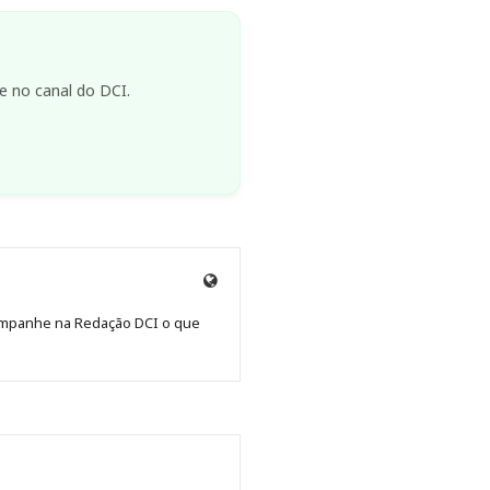
e no canal do DCI.
Site
de
Acompanhe na Redação DCI o que
Redação
Jornal
DCI