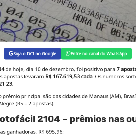
Siga o DCI no Google
Entre no canal do WhatsApp
04
de hoje, dia 10 de dezembro, foi positivo para
7 apost
As apostas levaram
R$ 167.619,53 cada
. Os números sor
21 23
.
rêmio principal são das cidades de Manaus (AM), Brasília 
Alegre (RS – 2 apostas).
otofácil 2104 – prêmios nas ou
as ganhadoras, R$ 695,96;