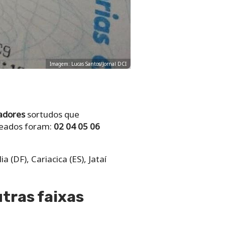
Imagem: Lucas Santos/Jornal DCI
adores
sortudos que
teados foram:
02 04 05 06
(DF), Cariacica (ES), Jataí
tras faixas