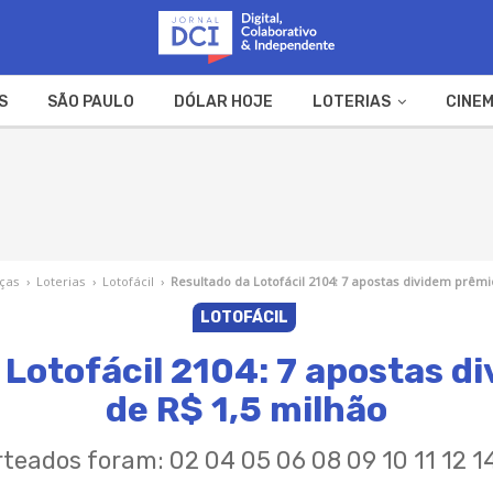
S
SÃO PAULO
DÓLAR HOJE
LOTERIAS
CINEM
A FAZENDA
WEB STORIES
nças
›
Loterias
›
Lotofácil
›
Resultado da Lotofácil 2104: 7 apostas dividem prêmi
LOTOFÁCIL
 Lotofácil 2104: 7 apostas d
de R$ 1,5 milhão
teados foram: 02 04 05 06 08 09 10 11 12 14 