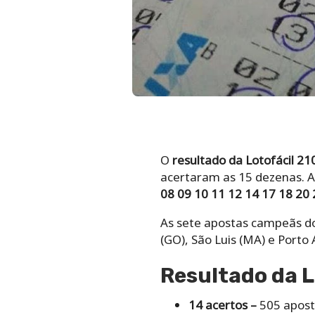
O
resultado da Lotofácil 21
acertaram as 15 dezenas. 
08 09 10 11 12 14 17 18 20 
As sete apostas campeãs do p
(GO), São Luis (MA) e Porto 
Resultado da L
14 acertos –
505 apost